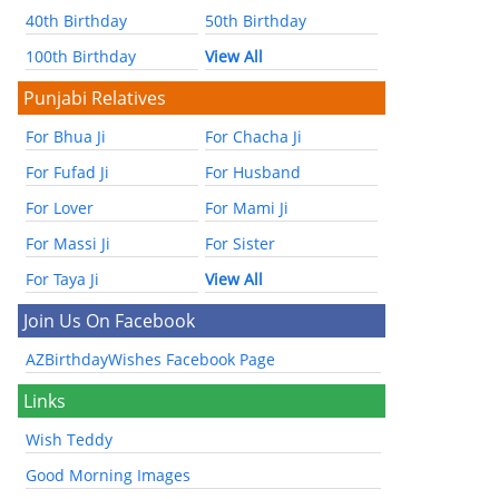
40th Birthday
50th Birthday
100th Birthday
View All
Punjabi Relatives
For Bhua Ji
For Chacha Ji
For Fufad Ji
For Husband
For Lover
For Mami Ji
For Massi Ji
For Sister
For Taya Ji
View All
Join Us On Facebook
AZBirthdayWishes Facebook Page
Links
Wish Teddy
Good Morning Images