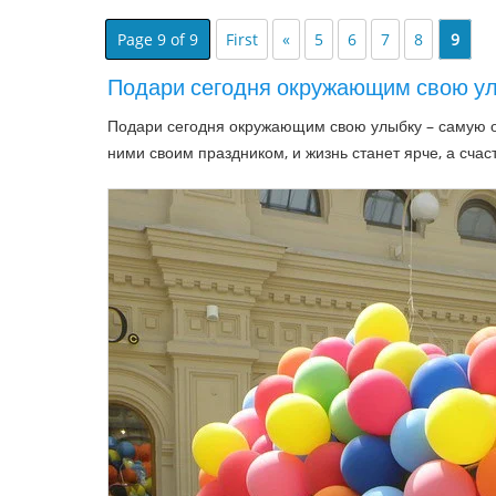
Page 9 of 9
First
«
5
6
7
8
9
Подари сегодня окружающим свою у
Подари сегодня окружающим свою улыбку – самую 
ними своим праздником, и жизнь станет ярче, а счас