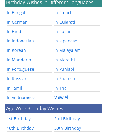
Birthday Wishes In Different Languages
In Bengali
In French
In German
In Gujarati
In Hindi
In Italian
In Indonesian
In Japanese
In Korean
In Malayalam
In Mandarin
In Marathi
In Portuguese
In Punjabi
In Russian
In Spanish
In Tamil
In Thai
In Vietnamese
View All
Age Wise Birthday Wishes
1st Birthday
2nd Birthday
18th Birthday
30th Birthday