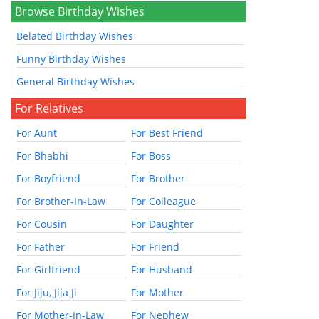
Browse Birthday Wishes
Belated Birthday Wishes
Funny Birthday Wishes
General Birthday Wishes
For Relatives
For Aunt
For Best Friend
For Bhabhi
For Boss
For Boyfriend
For Brother
For Brother-In-Law
For Colleague
For Cousin
For Daughter
For Father
For Friend
For Girlfriend
For Husband
For Jiju, Jija Ji
For Mother
For Mother-In-Law
For Nephew