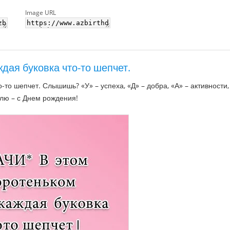
Image URL
дая буковка что-то шепчет.
-то шепчет. Слышишь? «У» – успеха, «Д» – добра, «А» – активности,
влю – с Днем рождения!