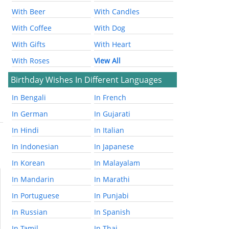
With Beer
With Candles
With Coffee
With Dog
With Gifts
With Heart
With Roses
View All
Birthday Wishes In Different Languages
In Bengali
In French
In German
In Gujarati
In Hindi
In Italian
In Indonesian
In Japanese
In Korean
In Malayalam
In Mandarin
In Marathi
In Portuguese
In Punjabi
In Russian
In Spanish
In Tamil
In Thai