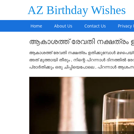
AZ Birthday Wishes
Home
About Us
Contact Us
Privacy 
ആകാശത്ത് രേവതി നക്ഷത്രം 
ആകാശത്ത് രേവതി നക്ഷത്രം ഉതിക്കുമ്പോൾ മഴപെയ്
അത് മുത്തായി തീരും , നിന്റെ പിറന്നാൾ ദിനത്തിൽ ര
പ്രാർതിക്കും ഒരു ചിപ്പിയെപോലെ , പിറന്നാൾ ആശ